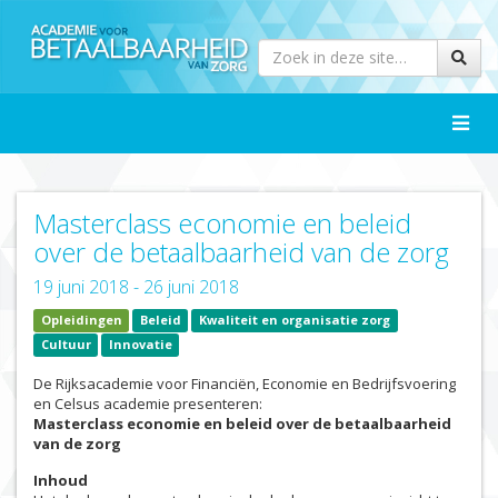
Toggle
naviga
Masterclass economie en beleid
over de betaalbaarheid van de zorg
19 juni 2018 - 26 juni 2018
Opleidingen
Beleid
Kwaliteit en organisatie zorg
Cultuur
Innovatie
De Rijksacademie voor Financiën, Economie en Bedrijfsvoering
en Celsus academie presenteren:
Masterclass economie en beleid over de betaalbaarheid
van de zorg
Inhoud