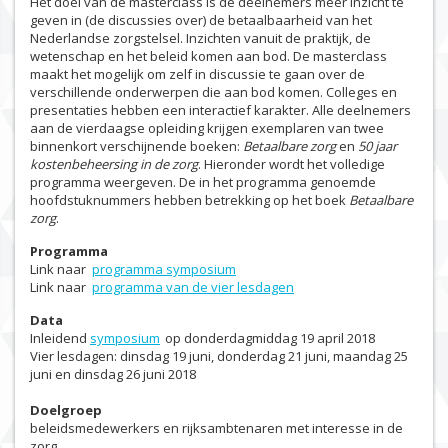
Het doel van de masterclass is de deelnemers meer inzicht te
geven in (de discussies over) de betaalbaarheid van het
Nederlandse zorgstelsel. Inzichten vanuit de praktijk, de
wetenschap en het beleid komen aan bod. De masterclass
maakt het mogelijk om zelf in discussie te gaan over de
verschillende onderwerpen die aan bod komen. Colleges en
presentaties hebben een interactief karakter. Alle deelnemers
aan de vierdaagse opleiding krijgen exemplaren van twee
binnenkort verschijnende boeken:
Betaalbare zorg
en
50 jaar
kostenbeheersing in de zorg
. Hieronder wordt het volledige
programma weergeven. De in het programma genoemde
hoofdstuknummers hebben betrekking op het boek
Betaalbare
zorg
.
Programma
Link naar
programma symposium
Link naar
programma van de vier lesdagen
Data
Inleidend
symposium
op donderdagmiddag 19 april 2018
Vier lesdagen: dinsdag 19 juni, donderdag 21 juni, maandag 25
juni en dinsdag 26 juni 2018
Doelgroep
beleidsmedewerkers en rijksambtenaren met interesse in de
zorg