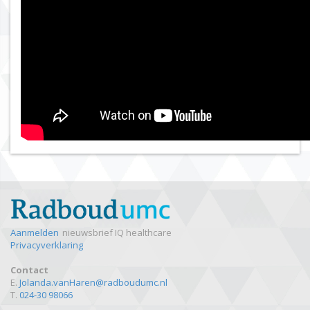
Aanmelden
nieuwsbrief IQ healthcare
Privacyverklaring
Contact
E.
Jolanda.vanHaren@radboudumc.nl
T.
024-30 98066