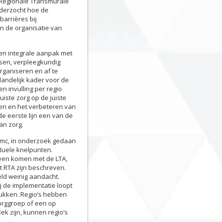
 Regionale Transmurale
nderzocht hoe de
barrières bij
n de organisatie van
 een integrale aanpak met
rtsen, verpleegkundig
rganiseren en af te
landelijk kader voor de
en invulling per regio
iste zorg op de juiste
ten en het verbeteren van
de eerste lijn een van de
an zorg.
umc, in onderzoek gedaan
tuele knelpunten.
reen komen met de LTA,
t RTA zijn beschreven.
eld weinig aandacht.
j de implementatie loopt
tukken. Regio’s hebben
orggroep of een op
ek zijn, kunnen regio’s