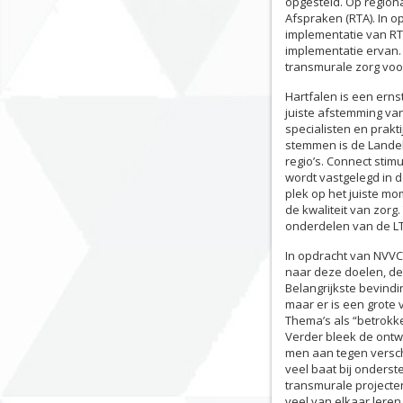
opgesteld. Op region
Afspraken (RTA). In 
implementatie van RTA
implementatie ervan.
transmurale zorg voo
Hartfalen is een erns
juiste afstemming van
specialisten en prak
stemmen is de Landeli
regio’s. Connect stimu
wordt vastgelegd in d
plek op het juiste m
de kwaliteit van zorg
onderdelen van de LT
In opdracht van NVV
naar deze doelen, de
Belangrijkste bevindi
maar er is een grote 
Thema’s als “betrokke
Verder bleek de ontw
men aan tegen versch
veel baat bij onders
transmurale projecten
veel van elkaar lere