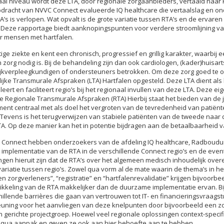
aal niveau wordt deze LTA, door regionale zorgaanbieders, vertaald naar
opdracht van NVVC Connect evalueerde IQ healthcare die vertaalslag en o
’s is verlopen. Wat opvalt is de grote variatie tussen RTA’s en de ervaren 
 Deze rapportage biedt aanknopingspunten voor verdere stroomlijning va
r mensen met hartfalen.
tige ziekte en kent een chronisch, progressief en grillig karakter, waarbij
 zorg nodig is. Bij de behandeling zijn dan ook cardiologen, (kader)huisa
tijkverpleegkundigen of ondersteuners betrokken. Om deze zorg goed te o
jke Transmurale Afspraken (LTA) Hartfalen opgesteld. Deze LTA dient als 
leert en faciliteert regio’s bij het regionaal invullen van deze LTA. Deze eig
e Regionale Transmurale Afspraken (RTA) Hierbij staat het bieden van de ju
oment centraal met als doel het vergroten van de tevredenheid van patiën
. Tevens is het terugverwijzen van stabiele patiënten van de tweede naar 
A. Op deze manier kan het in potentie bijdragen aan de betaalbaarheid v
C Connect hebben onderzoekers van de afdeling IQ healthcare, Radboud
 implementatie van de RTA in de verschillende Connect regio’s en de even
ngen hieruit zijn dat de RTA’s over het algemeen medisch inhoudelijk ove
variatie tussen regio’s. Zowel qua vorm al de mate waarin de thema’s in he
n zorgverleners”, “registratie” en “hartfalenrevalidatie” krijgen bijvoorbe
ikkeling van de RTA makkelijker dan de duurzame implementatie ervan. Bi
illende barrières die gaan van vertrouwen tot IT- en financieringsvraags
teuning voor het aanvliegen van deze knelpunten door bijvoorbeeld een z
 gerichte projectgroep. Hoewel veel regionale oplossingen context-specifi
n qua aanpak en geven ze ook aan hier behoefte aan te hebben.