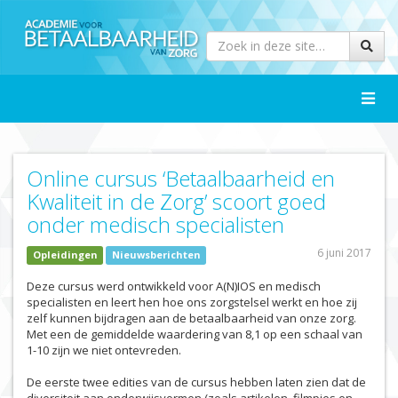
Toggle
naviga
Online cursus ‘Betaalbaarheid en
Kwaliteit in de Zorg’ scoort goed
onder medisch specialisten
6 juni 2017
Opleidingen
Nieuwsberichten
Deze cursus werd ontwikkeld voor A(N)IOS en medisch
specialisten en leert hen hoe ons zorgstelsel werkt en hoe zij
zelf kunnen bijdragen aan de betaalbaarheid van onze zorg.
Met een de gemiddelde waardering van 8,1 op een schaal van
1-10 zijn we niet ontevreden.
De eerste twee edities van de cursus hebben laten zien dat de
diversiteit aan onderwijsvormen (zoals artikelen, filmpjes en