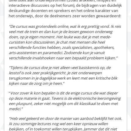
interactieve discussies op het forum), de bijdragen van duidelijk
deskundige docenten en sprekers en het online karakter van
het onderwijs, door de deelnemers zeer worden gewaardeerd:
“De cursus was grotendeels online, wat ik erg prettig vond. Ik reis
veel met de trein en dan kun je de lessen gewoon onderweg
doen, op je eigen moment. Het leuke was dat je met mede-
cursisten kon discussiëren. Je chat met mensen die heel
verschillende functies hebben, zoals specialisten, apothekers,
arts-assistenten en paramedici. Zodoende kun je vanuit
verschillende invalshoeken naar een bepaald probleem kijken.”
“Tijdens de cursus doe je niet alleen veel basiskennis op, de
lesstof is ook zeer praktijkgericht. Je ziet onderwerpen
terugkomen in je dagelijkse werk en leert met een kritische blik
kijken naar de zorg om je heen.”
“
Voor zover ik kon bepalen is dit de enige cursus die wat dieper
op deze materie in gaat. Tevens is de elektronische leeromgeving
een pluspunt, zeker niet mogelijk om dit klassikaal te doen met
medici.”
“Heb veel geleerd en door de manier van aanbod beklijfd het ook.
Ik zou sommige lectures nog wel een keer opnieuw willen
bekijken, of in toekomst willen terugkijken. Jammer dat dit niet