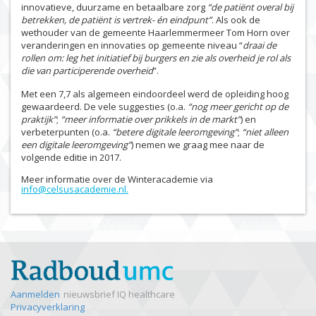
innovatieve, duurzame en betaalbare zorg
“de patiënt overal bij
betrekken, de patiënt is vertrek- én eindpunt”
. Als ook de
wethouder van de gemeente Haarlemmermeer Tom Horn over
veranderingen en innovaties op gemeente niveau “
draai de
rollen om: leg het initiatief bij burgers en zie als overheid je rol als
die van participerende overheid
”.
Met een 7,7 als algemeen eindoordeel werd de opleiding hoog
gewaardeerd. De vele suggesties (o.a.
“nog meer gericht op de
praktijk”
;
“meer informatie over prikkels in de markt”
) en
verbeterpunten (o.a.
“betere digitale leeromgeving”
;
“niet alleen
een digitale leeromgeving”
) nemen we graag mee naar de
volgende editie in 2017.
Meer informatie over de Winteracademie via
info@celsusacademie.nl.
Aanmelden
nieuwsbrief IQ healthcare
Privacyverklaring