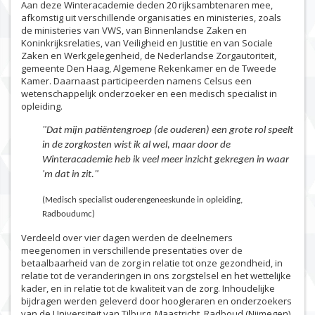
Aan deze Winteracademie deden 20 rijksambtenaren mee,
afkomstig uit verschillende organisaties en ministeries, zoals
de ministeries van VWS, van Binnenlandse Zaken en
Koninkrijksrelaties, van Veiligheid en Justitie en van Sociale
Zaken en Werkgelegenheid, de Nederlandse Zorgautoriteit,
gemeente Den Haag, Algemene Rekenkamer en de Tweede
Kamer. Daarnaast participeerden namens Celsus een
wetenschappelijk onderzoeker en een medisch specialist in
opleiding.
"Dat mijn patiëntengroep (de ouderen) een grote rol speelt
in de zorgkosten wist ik al wel, maar door de
Winteracademie heb ik veel meer inzicht gekregen in waar
'm dat in zit."
(Medisch specialist ouderengeneeskunde in opleiding,
Radboudumc)
Verdeeld over vier dagen werden de deelnemers
meegenomen in verschillende presentaties over de
betaalbaarheid van de zorg in relatie tot onze gezondheid, in
relatie tot de veranderingen in ons zorgstelsel en het wettelijke
kader, en in relatie tot de kwaliteit van de zorg. Inhoudelijke
bijdragen werden geleverd door hoogleraren en onderzoekers
van de Universiteit van Tilburg, Maastricht, Radboud (Nijmegen)