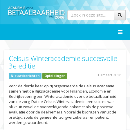
Toggle
naviga
Celsus Winteracademie succesvolle
3e editie
10 maart 2016
Nieuwsberichten
Opleidingen
Voor de derde keer op rij organiseerde de Celsus academie
samen met de Rijksacademie voor Financiën, Economie en
Bedrijfsvoering een Winteracademie over de betaalbaarheid
van de zorg. Dat de Celsus Winteracademie een succes was
blijkt uit zowel de overweldigende opkomst als de positieve
evaluatie door de deelnemers. Vooral de bijdragen vanuit de
praktijk, zoals de gemeente, zorgverzekeraar en patiënt,
werden gewaardeerd.