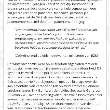
en Amsterdam. Bijdragen vanuit de praktijk bestonden uit
ervaringen van beleidsmakers van enkele gemeenten, een
zorgverzekeraar en patiënten, met zowel persoonlijke
ervaringen met de GGZ als een beleidsvisie vanuit het
patiëntenperspectief door een patiëntenvereniging.
“Een veelomvattende stand van zaken op het terrein van
zorg en gezondheid, met oog voor de nieuwste
ontwikkelingen en voor de checks en balances en
mechanismen. Inzichten over zorg en gezondheid die ook
betekenis hebben voor andere beleidsterreinen.”
(Coördinerend beleidsmedewerker, ministerie van BZK)
De Winteracademie werd op 18 februari afgesloten met een
symposium over bestuurlijke innovaties en betaalbaarheid. Dit
symposium werd door bijna 80 bezoekers bezocht. Het
symposium werd geopend door de programmaleider van de
Celsus academie Patrick Jeurissen met een bijdrage over de
implementatie van veranderingen op systeemniveau. Andere
sprekers waren Erik Gerritsen, de huidige Secretaris Generaal
(SG) van VWS, over opschaling van succesvolle innovaties: “
niet
zomaar uitrollen, teams moeten inrollen en het wiel ook zelf
uitvinden
”. De voormalige SG en thans voorzitter van de Raad
van Bestuur van het Radboudumc Leon van Halder over